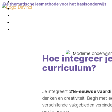
Dé thematische lesmethode voor het basisonderwijs.
Hoe integreer j
curriculum?
Je integreert
21e-eeuwse vaard
denken en creativiteit. Begin met
verschillende vakgebieden verbind
om te gooien.